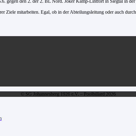
.6. gegen den 2. der 2. BL Nord. Joker Kamp-Lintfort in Siegtal in der
erer Ziele mitarbeiten. Egal, ob in der Abteilungsleitung oder auch du
© SG Johannesberg 1926 e.V. – Poolbillard 2026
m