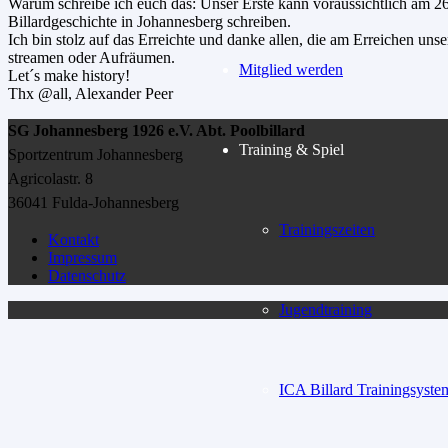
Warum schreibe ich euch das: Unser Erste kann voraussichtlich am 26
Billardgeschichte in Johannesberg schreiben.
Ich bin stolz auf das Erreichte und danke allen, die am Erreichen uns
streamen oder Aufräumen.
Mitglied werden
Let´s make history!
Thx @all, Alexander Peer
SG Johannesberg 1926 e.V. Abt. Poolbillard
Training & Spiel
Sportzentrum Johannesberg
Agricolastr. 8
36041 Fulda-Johannesberg
Trainingszeiten
Kontakt
Impressum
Datenschutz
Jugendtraining
ICA Billard Trainingsyste