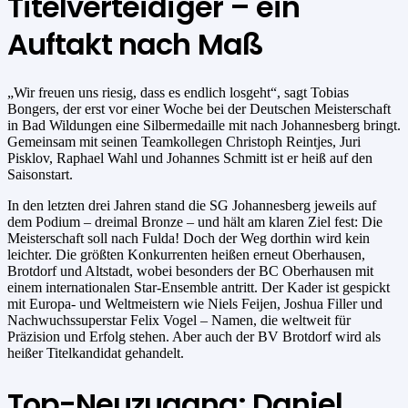
Titelverteidiger – ein
Auftakt nach Maß
„Wir freuen uns riesig, dass es endlich losgeht“, sagt Tobias
Bongers, der erst vor einer Woche bei der Deutschen Meisterschaft
in Bad Wildungen eine Silbermedaille mit nach Johannesberg bringt.
Gemeinsam mit seinen Teamkollegen Christoph Reintjes, Juri
Pisklov, Raphael Wahl und Johannes Schmitt ist er heiß auf den
Saisonstart.
In den letzten drei Jahren stand die SG Johannesberg jeweils auf
dem Podium – dreimal Bronze – und hält am klaren Ziel fest: Die
Meisterschaft soll nach Fulda! Doch der Weg dorthin wird kein
leichter. Die größten Konkurrenten heißen erneut Oberhausen,
Brotdorf und Altstadt, wobei besonders der BC Oberhausen mit
einem internationalen Star-Ensemble antritt. Der Kader ist gespickt
mit Europa- und Weltmeistern wie Niels Feijen, Joshua Filler und
Nachwuchssuperstar Felix Vogel – Namen, die weltweit für
Präzision und Erfolg stehen. Aber auch der BV Brotdorf wird als
heißer Titelkandidat gehandelt.
Top-Neuzugang: Daniel