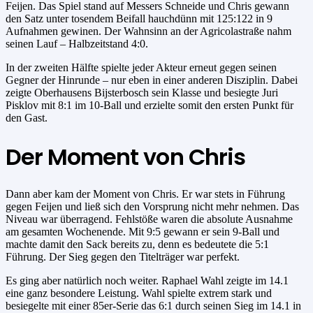
Feijen. Das Spiel stand auf Messers Schneide und Chris gewann
den Satz unter tosendem Beifall hauchdünn mit 125:122 in 9
Aufnahmen gewinen. Der Wahnsinn an der Agricolastraße nahm
seinen Lauf – Halbzeitstand 4:0.
In der zweiten Hälfte spielte jeder Akteur erneut gegen seinen
Gegner der Hinrunde – nur eben in einer anderen Disziplin. Dabei
zeigte Oberhausens Bijsterbosch sein Klasse und besiegte Juri
Pisklov mit 8:1 im 10-Ball und erzielte somit den ersten Punkt für
den Gast.
Der Moment von Chris
Dann aber kam der Moment von Chris. Er war stets in Führung
gegen Feijen und ließ sich den Vorsprung nicht mehr nehmen. Das
Niveau war überragend. Fehlstöße waren die absolute Ausnahme
am gesamten Wochenende. Mit 9:5 gewann er sein 9-Ball und
machte damit den Sack bereits zu, denn es bedeutete die 5:1
Führung. Der Sieg gegen den Titelträger war perfekt.
Es ging aber natürlich noch weiter. Raphael Wahl zeigte im 14.1
eine ganz besondere Leistung. Wahl spielte extrem stark und
besiegelte mit einer 85er-Serie das 6:1 durch seinen Sieg im 14.1 in